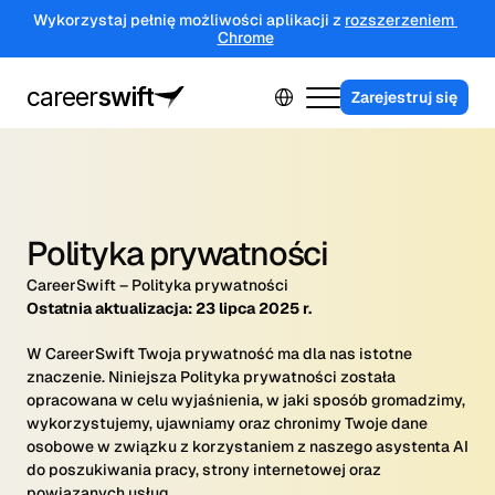
Wykorzystaj pełnię możliwości aplikacji z 
rozszerzeniem 
Chrome
Select Language
career
swift
Zarejestruj się
Dla firm
Program partnerski
Kontakt
Polityka prywatności
Sing in
CareerSwift – Polityka prywatności
Ostatnia aktualizacja: 23 lipca 2025 r.
W CareerSwift Twoja prywatność ma dla nas istotne
znaczenie. Niniejsza Polityka prywatności została
opracowana w celu wyjaśnienia, w jaki sposób gromadzimy,
wykorzystujemy, ujawniamy oraz chronimy Twoje dane
osobowe w związku z korzystaniem z naszego asystenta AI
do poszukiwania pracy, strony internetowej oraz
powiązanych usług.